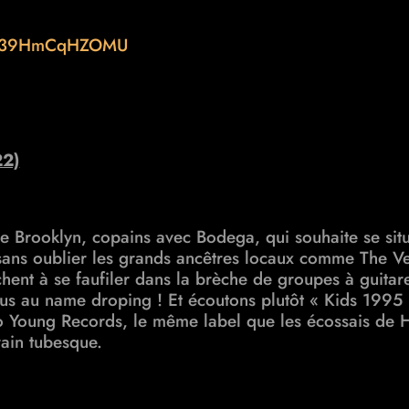
?v=39HmCqHZOMU
22)
 Brooklyn, copains avec Bodega, qui souhaite se situe
 sans oublier les grands ancêtres locaux comme The V
chent à se faufiler dans la brèche de groupes à guita
us au name droping ! Et écoutons plutôt
« Kids 1995 
 Young Records, le même label que les écossais de H
ain tubesque.