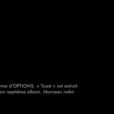
yme d’OPTIONS. « Toast » est extrait
it son septième album. Morceau
indie