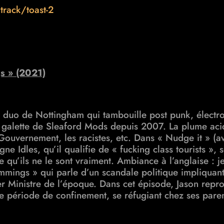
rack/toast-2
 » (2021)
duo de Nottingham qui tambouille post punk, électro 
me galette de Sleaford Mods depuis 2007. La plume ac
 Gouvernement, les racistes, etc. Dans « Nudge it » (av
igne Idles, qu’il qualifie de « fucking class tourists »,
 qu’ils ne le sont vraiment. Ambiance à l’anglaise : j
mmings » qui parle d’un scandale politique impliqua
er Ministre de l’époque. Dans cet épisode, Jason repr
 période de confinement, se réfugiant chez ses paren