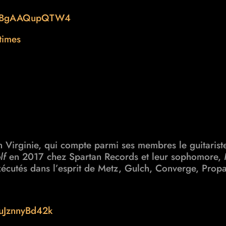
?v=BgAAQupQTW4
times
n Virginie, qui compte parmi ses membres
le guitari
lf
en 2017 chez
Spartan Records et leur sophomore,
écutés dans l’esprit de
Metz, Gulch, Converge, Propa
uJznnyBd42k